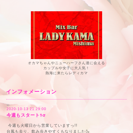
オカマちゃんやニューハーフさん達に会える
カップルや女子に大人気！
熱海に来たらレディカマ
インフォメーション
2020-10-13 21:29:00
今週もスタートｩσ
今週も火曜日から営業していますっ!!
台風も去り、飲み歩きやすくもなりました🍶